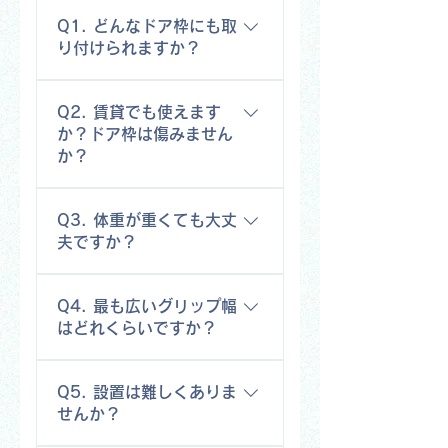
Q1. どんなドア枠にも取
り付けられますか？
幅72〜96cmのドア枠に対応してい
Q2. 賃貸でも使えます
ます。日本の一般的な室内ドア
か？ドア枠は傷みません
（洋室ドア／内法幅約73〜85cm）
か？
も対応範囲内に収まります。ネジ
や穴あけは不要です。ただし、装
ネジや穴あけが不要な圧着式のた
飾用の薄い化粧枠や、内部が空洞
Q3. 体重が重くても大丈
め、賃貸住宅でもご使用いただけ
のドア枠、強度が十分でない場所
夫ですか？
ます。ドア枠と接する面にはノン
には設置できません。設置面がし
スリップパッドを採用し、設置跡
っかりした木製・スチール製・ア
推奨ご使用体重は100kg以下です。
が残りにくい設計です。ただし、
Q4. 最も広いグリップ幅
ルミ製のドア枠であることをご確
100kgを超える方や、体重をかけて
長期間の使用や設置状態によって
はどれくらいですか？
認のうえ、設置前に幅と奥行きを
激しく動く使い方は、けがや落下
は跡が残る場合がありますので、
お測りください。
の原因となるためお控えくださ
気になる方は目立たない場所で一
中央のダイヤルを回してバーを広
い。静的許容荷重は300kgです。な
度お試しください。
Q5. 設置は難しくありま
げることで、最大96cmまでグリッ
お、ぶら下がるほど固定力が高ま
せんか？
プ幅を広げられます。肩幅より広
るAUTOLOCK™構造により、通常の
いワイドグリップにすることで、