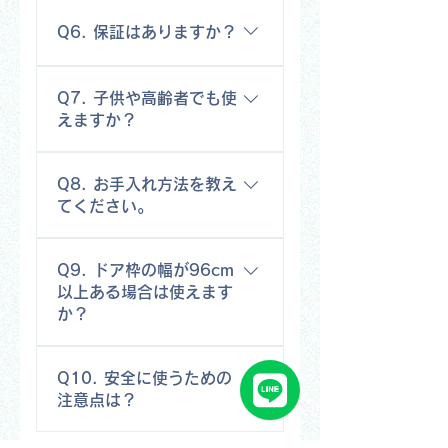
懸垂動作中は安定して体を支えま
長さを合わせて中央のダイヤルを
背中（広背筋）の筋肉をしっかり
す。ただしスイング・ジャンプ・
Q6. 保証はありますか？
まわすだけで、約30秒で設置でき
使えます。※実際に設定できるグ
落下などの急な動作は、瞬間的に
ます。工具は必要ありません。両
リップ幅は、ご自宅のドア枠の幅
静的荷重の2〜3倍の力がかかるた
商品お届けから1年間の品質保証を
端に水平器を内蔵しているため、
によって異なります。ドア枠の幅
Q7. 子供や高齢者でも使
め、お控えください。※商品ペー
ご用意しています。初期不良や通
水平の目安を確認しながら取り付
を超えて広げることはできませ
えますか？
ジに記載の「700kg」は当社試験に
常使用での不具合については、下
けられます。設置後は、しっかり
ん。
よる測定値であり、ご使用体重の
記カスタマーサポートまでご連絡
固定されているかを確認してから
安全のため、お子様のご使用は保
上限を示すものではありません。
ください。状況を確認のうえ、対
ご使用ください。
Q8. お手入れ方法を教え
護者の見守りのもとお願いいたし
安全にお使いいただくため、必ず
応させていただきます。お問い合
てください。
ます。高齢の方も、無理のない範
推奨ご使用体重（100kg以下）の範
わせ先：cs@passionatekr.com(受
囲でまずは「ぶら下がるだけ」か
囲内でご使用ください。
付時間：月〜金 10:00〜17:00 ※
乾いた布で軽く拭き取ってくださ
らお試しください。体調や持病が
土日祝を除く）
Q9. ドア枠の幅が96cm
い。研磨剤入りのクリーナーやシ
気になる方は、ご使用前にかかり
以上ある場合は使えます
ンナーなどはご使用にならないで
つけの医師にご相談ください。
か？
ください。
申し訳ございません。本製品は幅
Q10. 安全に使うための
72〜96cmのドア枠専用です。それ
注意点は？
以上の幅には対応しておりませ
ん。設置前に、必ずドア枠の幅を
Q3（ご使用体重・急激な動作）・